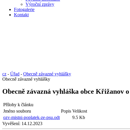
Výroční zprávy
Fotogalerie
Kontakt
cz
-
Úřad
-
Obecně závazné vyhlášky
Obecně závazné vyhlášky
Obecně závazná vyhláška obce Křižanov o 
Přílohy k článku
Jméno souboru
Popis
Velikost
ozv-mistni-poplatek-ze-psu.odt
9.5 Kb
Vyvěšení:
14.12.2023