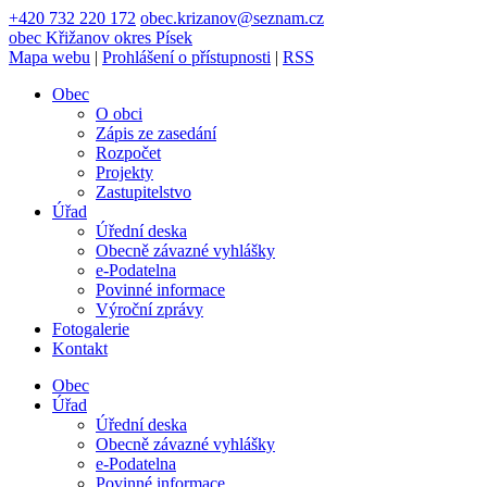
+420 732 220 172
obec.krizanov@seznam.cz
obec
Křižanov
okres Písek
Mapa webu
|
Prohlášení o přístupnosti
|
RSS
Obec
O obci
Zápis ze zasedání
Rozpočet
Projekty
Zastupitelstvo
Úřad
Úřední deska
Obecně závazné vyhlášky
e-Podatelna
Povinné informace
Výroční zprávy
Fotogalerie
Kontakt
Obec
Úřad
Úřední deska
Obecně závazné vyhlášky
e-Podatelna
Povinné informace