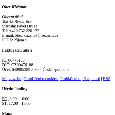
Obec Křižanov
Obecní úřad
398 43 Bernartice
Starosta: Pavel Druga
Tel: +420 732 220 172
E-mail: obec.krizanov@seznam.cz
IDDS: 25japzn
Fakturační údaje
IČ: 00476188
DIČ: CZ00476188
Účet: 640985389 /0800, Česká spořitelna
Mapa webu
|
Prohlášení o cookies
|
Prohlášení o přístupnosti
|
RSS
Úřední hodiny
PO:
8:00 - 10:00
ST:
17:00 - 18:00
Mapa