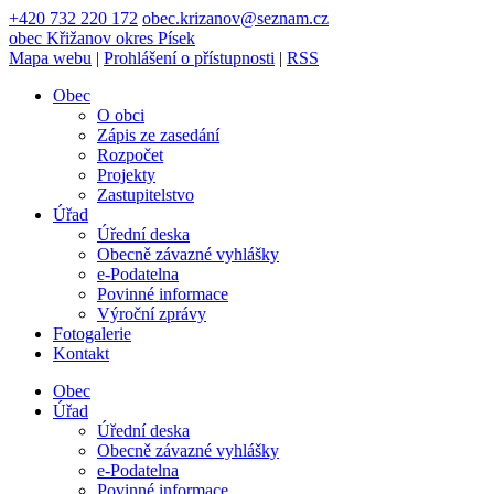
+420 732 220 172
obec.krizanov@seznam.cz
obec
Křižanov
okres Písek
Mapa webu
|
Prohlášení o přístupnosti
|
RSS
Obec
O obci
Zápis ze zasedání
Rozpočet
Projekty
Zastupitelstvo
Úřad
Úřední deska
Obecně závazné vyhlášky
e-Podatelna
Povinné informace
Výroční zprávy
Fotogalerie
Kontakt
Obec
Úřad
Úřední deska
Obecně závazné vyhlášky
e-Podatelna
Povinné informace