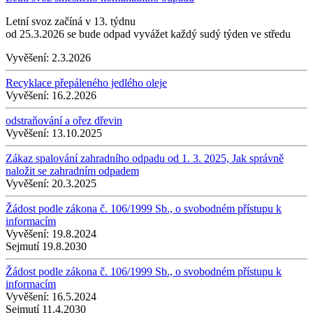
Letní svoz začíná v 13. týdnu
od 25.3.2026 se bude odpad vyvážet každý sudý týden ve středu
Vyvěšení:
2.3.2026
Recyklace přepáleného jedlého oleje
Vyvěšení:
16.2.2026
odstraňování a ořez dřevin
Vyvěšení:
13.10.2025
Zákaz spalování zahradního odpadu od 1. 3. 2025, Jak správně
naložit se zahradním odpadem
Vyvěšení:
20.3.2025
Žádost podle zákona č. 106/1999 Sb., o svobodném přístupu k
informacím
Vyvěšení:
19.8.2024
Sejmutí
19.8.2030
Žádost podle zákona č. 106/1999 Sb., o svobodném přístupu k
informacím
Vyvěšení:
16.5.2024
Sejmutí
11.4.2030