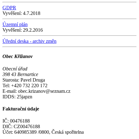
GDPR
Vyvěšení:
4.7.2018
Územní plán
Vyvěšení:
29.2.2016
Úřední deska - archiv změn
Obec Křižanov
Obecní úřad
398 43 Bernartice
Starosta: Pavel Druga
Tel: +420 732 220 172
E-mail: obec.krizanov@seznam.cz
IDDS: 25japzn
Fakturační údaje
IČ: 00476188
DIČ: CZ00476188
Účet: 640985389 /0800, Česká spořitelna