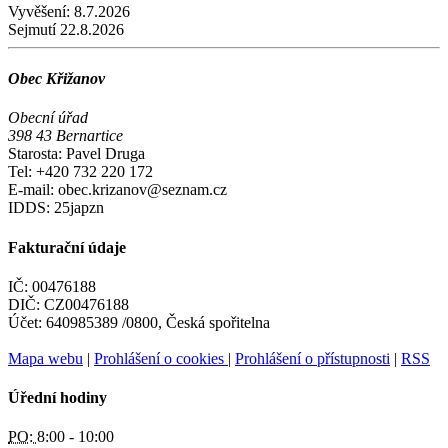
Vyvěšení:
8.7.2026
Sejmutí
22.8.2026
Obec Křižanov
Obecní úřad
398 43 Bernartice
Starosta: Pavel Druga
Tel: +420 732 220 172
E-mail: obec.krizanov@seznam.cz
IDDS: 25japzn
Fakturační údaje
IČ: 00476188
DIČ: CZ00476188
Účet: 640985389 /0800, Česká spořitelna
Mapa webu
|
Prohlášení o cookies
|
Prohlášení o přístupnosti
|
RSS
Úřední hodiny
PO:
8:00 - 10:00