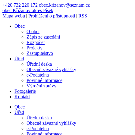
+420 732 220 172
obec.krizanov@seznam.cz
obec
Křižanov
okres Písek
Mapa webu
|
Prohlášení o přístupnosti
|
RSS
Obec
O obci
Zápis ze zasedání
Rozpočet
Projekty
Zastupitelstvo
Úřad
Úřední deska
Obecně závazné vyhlášky
e-Podatelna
Povinné informace
Výroční zprávy
Fotogalerie
Kontakt
Obec
Úřad
Úřední deska
Obecně závazné vyhlášky
e-Podatelna
Povinné informace