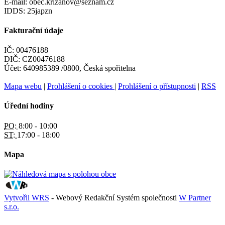
E-mail: obec.krizanov@seznam.cz
IDDS: 25japzn
Fakturační údaje
IČ: 00476188
DIČ: CZ00476188
Účet: 640985389 /0800, Česká spořitelna
Mapa webu
|
Prohlášení o cookies
|
Prohlášení o přístupnosti
|
RSS
Úřední hodiny
PO:
8:00 - 10:00
ST:
17:00 - 18:00
Mapa
Vytvořil WRS
- Webový Redakční Systém společnosti
W Partner
s.r.o.