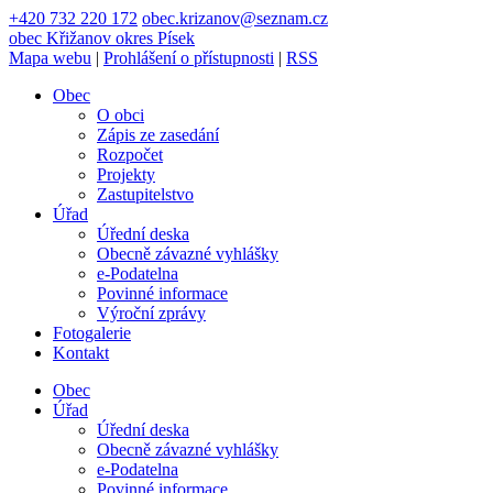
+420 732 220 172
obec.krizanov@seznam.cz
obec
Křižanov
okres Písek
Mapa webu
|
Prohlášení o přístupnosti
|
RSS
Obec
O obci
Zápis ze zasedání
Rozpočet
Projekty
Zastupitelstvo
Úřad
Úřední deska
Obecně závazné vyhlášky
e-Podatelna
Povinné informace
Výroční zprávy
Fotogalerie
Kontakt
Obec
Úřad
Úřední deska
Obecně závazné vyhlášky
e-Podatelna
Povinné informace