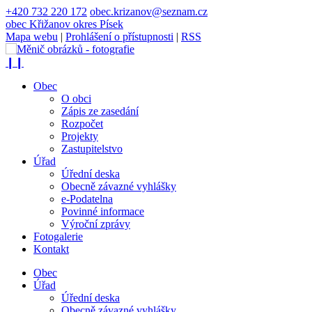
+420 732 220 172
obec.krizanov@seznam.cz
obec
Křižanov
okres Písek
Mapa webu
|
Prohlášení o přístupnosti
|
RSS
❙❙
Obec
O obci
Zápis ze zasedání
Rozpočet
Projekty
Zastupitelstvo
Úřad
Úřední deska
Obecně závazné vyhlášky
e-Podatelna
Povinné informace
Výroční zprávy
Fotogalerie
Kontakt
Obec
Úřad
Úřední deska
Obecně závazné vyhlášky