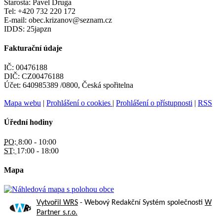
Starosta: Pavel Druga
Tel: +420 732 220 172
E-mail: obec.krizanov@seznam.cz
IDDS: 25japzn
Fakturační údaje
IČ: 00476188
DIČ: CZ00476188
Účet: 640985389 /0800, Česká spořitelna
Mapa webu
|
Prohlášení o cookies
|
Prohlášení o přístupnosti
|
RSS
Úřední hodiny
PO:
8:00 - 10:00
ST:
17:00 - 18:00
Mapa
Vytvořil WRS
- Webový Redakční Systém společnosti
W
Partner s.r.o.