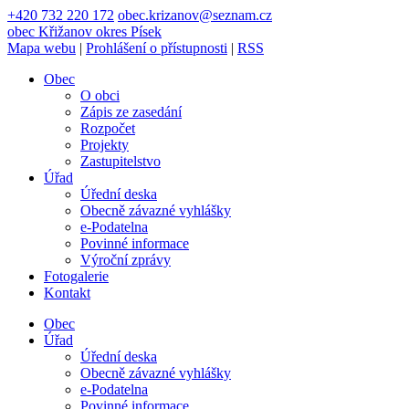
+420 732 220 172
obec.krizanov@seznam.cz
obec
Křižanov
okres Písek
Mapa webu
|
Prohlášení o přístupnosti
|
RSS
Obec
O obci
Zápis ze zasedání
Rozpočet
Projekty
Zastupitelstvo
Úřad
Úřední deska
Obecně závazné vyhlášky
e-Podatelna
Povinné informace
Výroční zprávy
Fotogalerie
Kontakt
Obec
Úřad
Úřední deska
Obecně závazné vyhlášky
e-Podatelna
Povinné informace