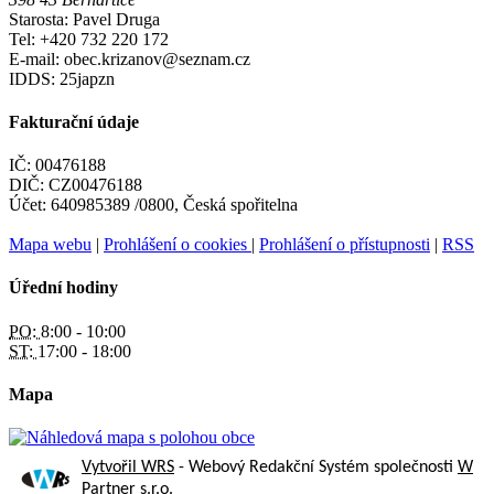
Starosta: Pavel Druga
Tel: +420 732 220 172
E-mail: obec.krizanov@seznam.cz
IDDS: 25japzn
Fakturační údaje
IČ: 00476188
DIČ: CZ00476188
Účet: 640985389 /0800, Česká spořitelna
Mapa webu
|
Prohlášení o cookies
|
Prohlášení o přístupnosti
|
RSS
Úřední hodiny
PO:
8:00 - 10:00
ST:
17:00 - 18:00
Mapa
Vytvořil WRS
- Webový Redakční Systém společnosti
W
Partner s.r.o.