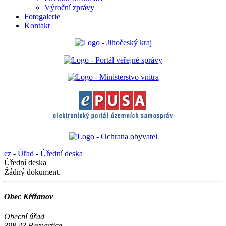
Výroční zprávy
Fotogalerie
Kontakt
cz
-
Úřad
-
Úřední deska
Úřední deska
Žádný dokument.
Obec Křižanov
Obecní úřad
398 43 Bernartice