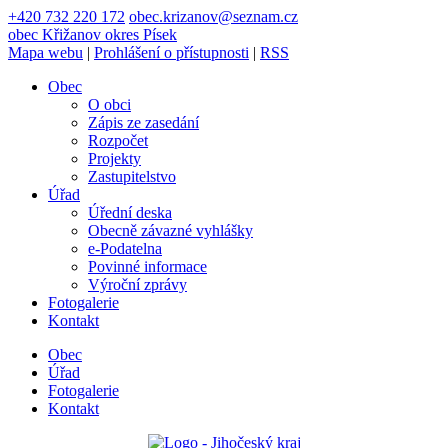
+420 732 220 172
obec.krizanov@seznam.cz
obec
Křižanov
okres Písek
Mapa webu
|
Prohlášení o přístupnosti
|
RSS
Obec
O obci
Zápis ze zasedání
Rozpočet
Projekty
Zastupitelstvo
Úřad
Úřední deska
Obecně závazné vyhlášky
e-Podatelna
Povinné informace
Výroční zprávy
Fotogalerie
Kontakt
Obec
Úřad
Fotogalerie
Kontakt